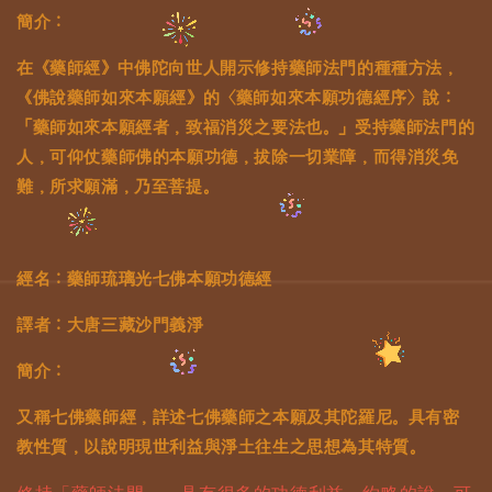
簡介：
在《藥師經》中佛陀向世人開示修持藥師法門的種種方法，
《佛說藥師如來本願經》的〈藥師如來本願功德經序〉說：
「藥師如來本願經者，致福消災之要法也。」受持藥師法門的
人，可仰仗藥師佛的本願功德，拔除一切業障，而得消災免
難，所求願滿，乃至菩提。
經名：藥師琉璃光七佛本願功德經
譯者：大唐三藏沙門義淨
簡介：
又稱七佛藥師經，詳述七佛藥師之本願及其陀羅尼。具有密
教性質，以說明現世利益與淨土往生之思想為其特質。