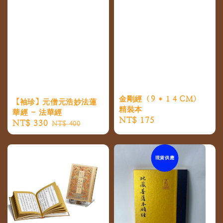
金剛經（９＊１４ＣＭ）
【袖珍】元僧元浩妙法蓮
精裝本
華經 - 法華經
Regular
NT$ 175
Sale
NT$ 330
Regular
NT$ 400
price
price
price
現貨供應