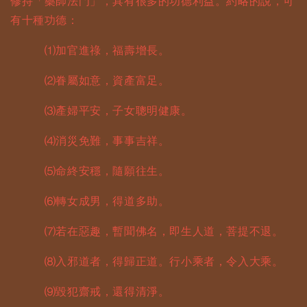
修持「藥師法門」，具有很多的功德利益。約略的說，可
有十種功德：
⑴加官進祿，福壽增長。
⑵眷屬如意，資產富足。
⑶產婦平安，子女聰明健康。
⑷消災免難，事事吉祥。
⑸命終安穩，隨願往生。
⑹轉女成男，得道多助。
⑺若在惡趣，暫聞佛名，即生人道，菩提不退。
⑻入邪道者，得歸正道。行小乘者，令入大乘。
⑼毀犯齋戒，還得清淨。