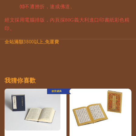
⑽不遭挫折，速成佛道。
經文採用電腦排版，內頁採80G義大利進口印書紙彩色精
印。
全站滿額3800以上,免運費
我猜你喜歡
故宮經典