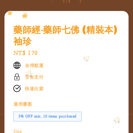
1
/
2
藥師經‧藥師七佛 (精裝本)
袖珍
Regular
NT$ 170
price
全球航運
安全支付
快速出貨
適用優惠
5% OFF min. 10 items purchased
Size