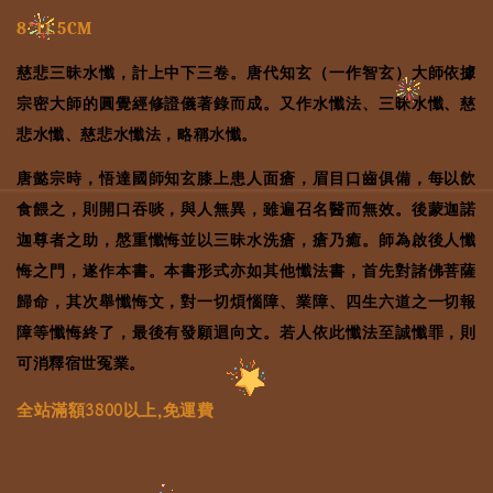
8*11.5CM
慈悲三昧水懺，計上中下
三卷。唐代知玄（一作智玄）大師依據
宗密大師的圓覺經修證儀著錄而成。又作水懺法、三昧水懺、慈
悲水懺、慈悲水懺法，略稱水懺。
唐懿宗時，悟達國師知玄膝上患人面瘡，眉目口齒俱備，每以飲
食餵之，則開口吞啖，與人無異，雖遍召名醫而無效。後蒙迦諾
迦尊者之助，慇重懺悔並以三昧水洗瘡，瘡乃癒。師為啟後人懺
悔之門，遂作本書。本書形式亦如其他懺法書，首先對諸佛菩薩
歸命，其次舉懺悔文，對一切煩惱障、業障、四生六道之一切報
障等懺悔終了，最後有發願迴向文。若人
依此懺法至誠懺罪，則
可消釋宿世冤業。
全站滿額3800以上,免運費