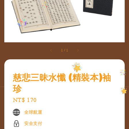
1
/
1
慈悲三昧水懺 (精裝本)袖
珍
Regular
NT$ 170
price
全球航運
安全支付