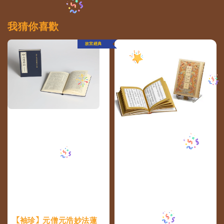
我猜你喜歡
故宮經典
【袖珍】元僧元浩妙法蓮