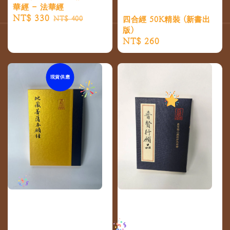
華經 - 法華經
Sale
NT$ 330
Regular
NT$ 400
四合經 50K精裝 (新書出
price
price
版)
Regular
NT$ 260
price
現貨供應