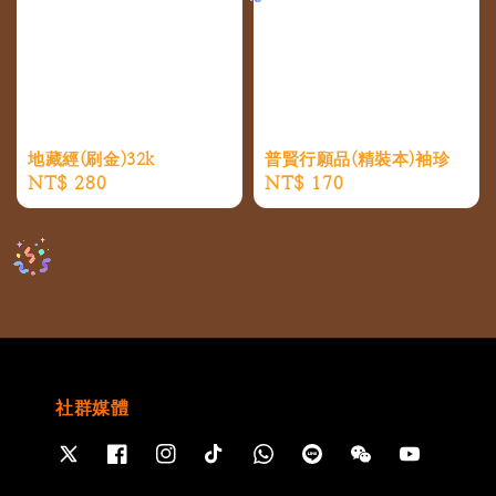
普賢行願品(精裝本)袖珍
地藏經(刷金)32k
Regular
NT$ 170
Regular
NT$ 280
price
price
社群媒體