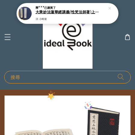
釋***
已購買了
大乘妙法蓮華經講義(性梵法師著)上下二冊-25開精裝本
23 小時前
搜尋