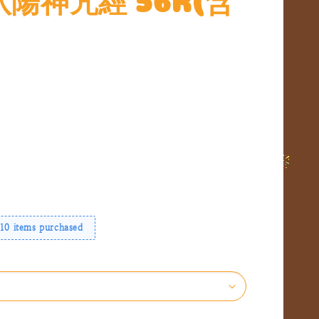
運
付
貨
10 items purchased