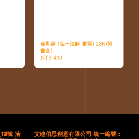
金剛經 (弘一法師 書寫) 28K(附
書盒)
Regular
NT$ 400
price
12號 洽
艾廸伯思創意有限公司 統一編號 :