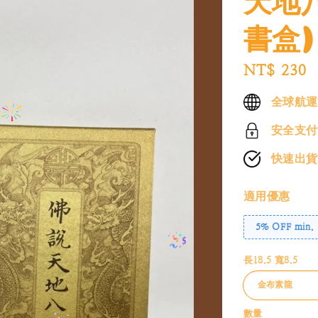
書盒)
Regular
NT$ 230
price
全球航
安全支
快速出
適用優惠
5% OFF min. 
長18.5 寬8.5
數量