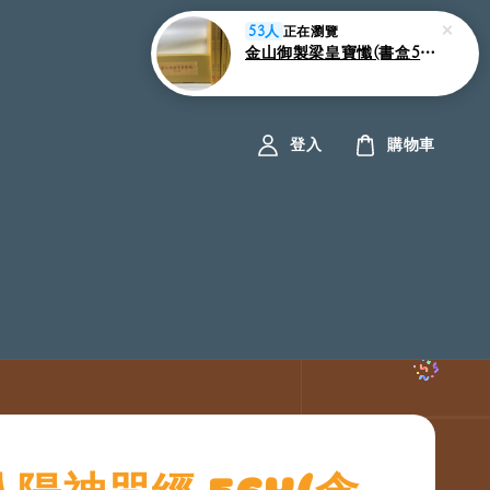
登入
購物車
陽神咒經 56K(含