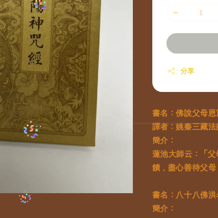
分享
書名：佛說父母恩
譯者：姚秦三藏法
簡介：
蓮池大師云：「父
饋，盡心善待父母
書名：八十八佛洪
簡介：