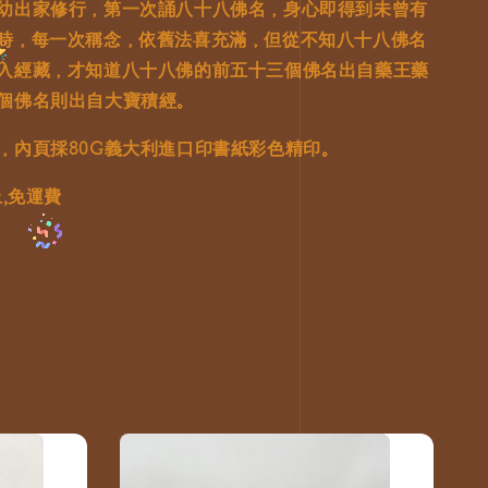
幼出家修行，第一次誦八十八佛名，身心即得到未曾有
時，每一次稱念，依舊法喜充滿，但從不知八十八佛名
入經藏，才知道八十八佛的前五十三個佛名出自藥王藥
個佛名則出自大寶積經。
，內頁採80G義大利進口印書紙彩色精印。
上,免運費