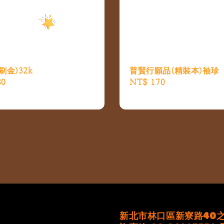
普賢行願品(精裝本)袖珍
刷金)32k
Regular
NT$ 170
80
price
新北市林口區新寮路40之