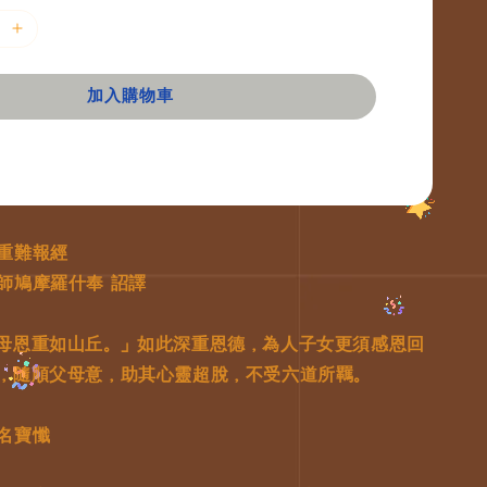
加入購物車
重難報經
師鳩摩羅什奉 詔譯
母恩重如山丘。」如此深重恩德，為人子女更須感恩回
，隨順父母意，助其心靈超脫，不受六道所羈。
名寶懺