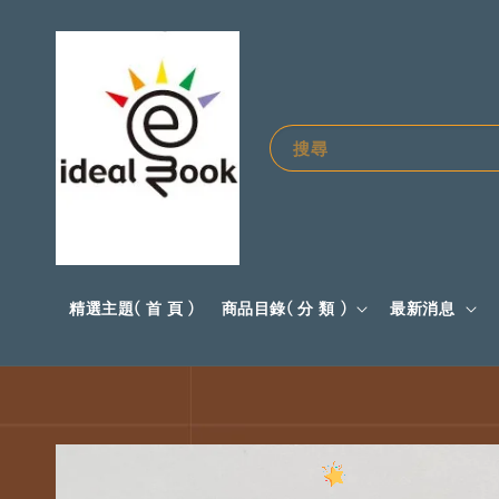
搜尋
精選主題( 首 頁 )
商品目錄( 分 類 )
最新消息