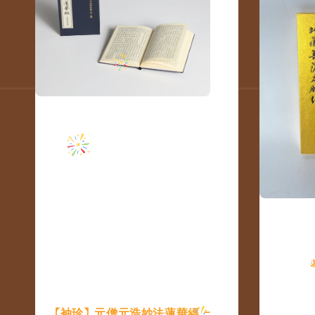
【袖珍】元僧元浩妙法蓮華經 -