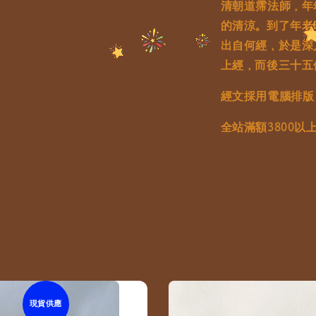
清朝道霈法師，年
的清涼。到了年老
出自何經，於是深
上經，而後三十五
經文採用電腦排版
全站滿額3800以
現貨供應