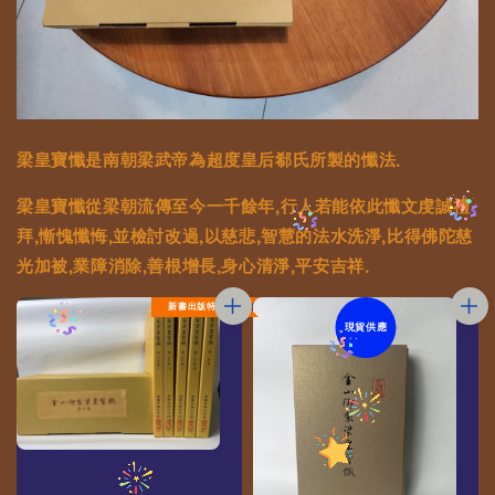
梁皇寶懺是南朝梁武帝為超度皇后郗氏所製的懺法.
梁皇寶懺從梁朝流傳至今一千餘年,行人若能依此懺文虔誠禮
拜,慚愧懺悔,並檢討改過,以慈悲,智慧的法水洗淨,比得佛陀慈
光加被,業障消除,善根增長,身心清淨,平安吉祥.
新書出版特惠
現貨供應