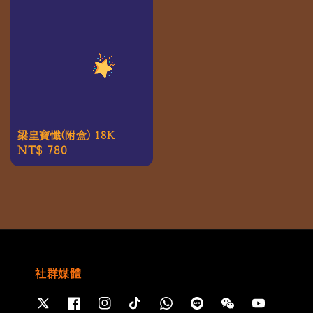
梁皇寶懺(附盒) 18K
Regular
NT$ 780
price
社群媒體