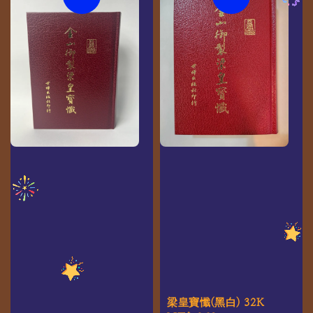
梁皇寶懺(黑白) 32K