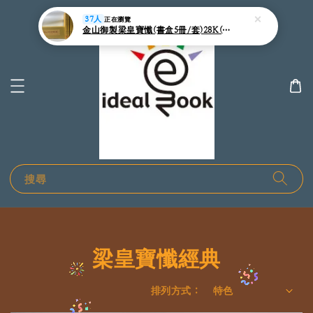
搜尋
梁皇寶懺經典
排列方式 :